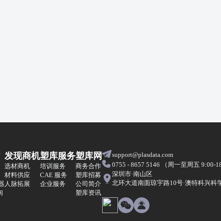
发现商机
塑库服务
塑库网
support@plasdata.com
0755 - 8657 5146 （周一至周五 9:00-1
选材商机
培训服务
商务合作
深圳市·南山区
材料供应
CAE 服务
塑库招募
北环大道南面琼宇路10号·澳特科兴科学园
器
人脉拓展
企业服务
公司简介
询
塑库资讯