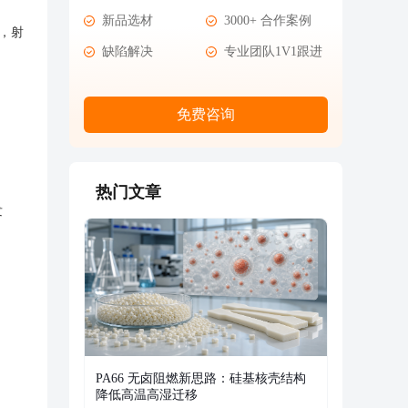
新品选材
3000+ 合作案例
，射
缺陷解决
专业团队1V1跟进
免费咨询
热门文章
发
PA66 无卤阻燃新思路：硅基核壳结构
降低高温高湿迁移