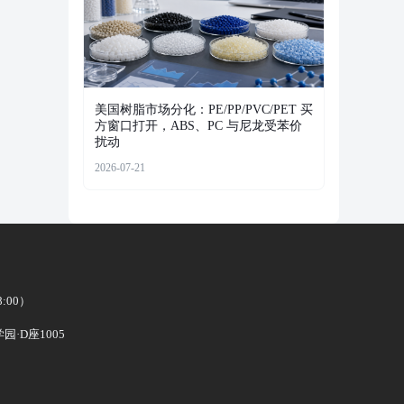
美国树脂市场分化：PE/PP/PVC/PET 买
方窗口打开，ABS、PC 与尼龙受苯价
扰动
2026-07-21
8:00）
·D座1005