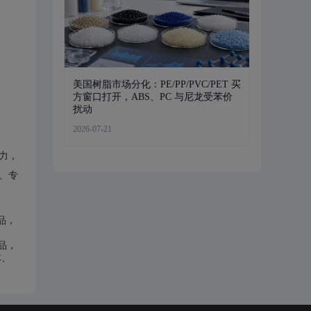
美国树脂市场分化：PE/PP/PVC/PET 买
方窗口打开，ABS、PC 与尼龙受苯价
扰动
2026-07-21
力，
、专
品，
作品，
体、