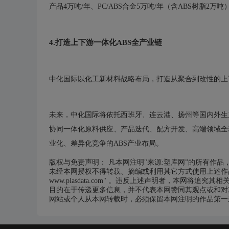
产品4万吨/年、PC/ABS合金5万吨/年（含ABS树脂
4.打造上下游一体化ABS全产业链
中化国际以化工新材料战略布局，打造从聚合到改性的上
未来，中化国际将依托西班牙、连云港、扬州等国内外生
协同一体化原料供应、产品迭代、配方开发、高端领域全
业化、差异化竞争的ABS产业布局。
版权与免责声明： 凡本网注明"来源:塑库网”的所有作
未经本网授权不得转载、摘编或利用其它方式使用上述作品
www.plasdata.com" 。违反上述声明者，本网将追究其
目的在于传递更多信息，并不代表本网赞同其观点或和对
网站或个人从本网转载时，必须保留本网注明的作品第一