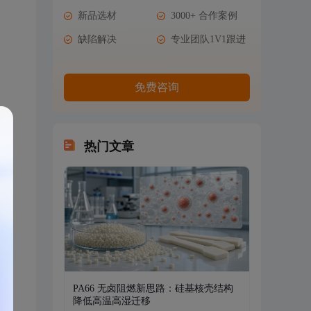
新品选材
3000+ 合作案例
缺陷解决
专业团队1V1跟进
免费咨询
热门文章
PA66 无卤阻燃新思路：硅基核壳结构
降低高温高湿迁移