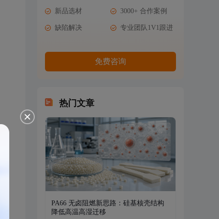
新品选材
3000+ 合作案例
缺陷解决
专业团队1V1跟进
免费咨询
热门文章
PA66 无卤阻燃新思路：硅基核壳结构
降低高温高湿迁移