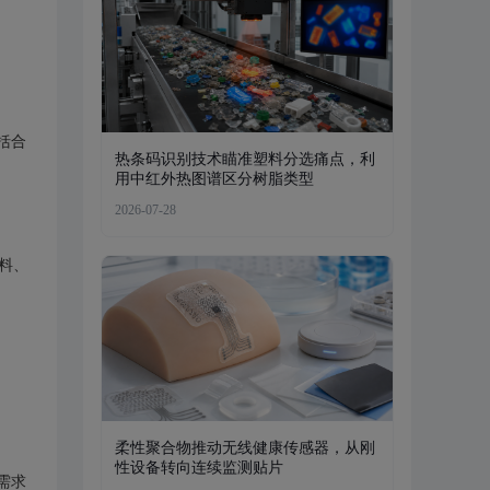
括合
热条码识别技术瞄准塑料分选痛点，利
用中红外热图谱区分树脂类型
2026-07-28
料、
。
柔性聚合物推动无线健康传感器，从刚
性设备转向连续监测贴片
需求