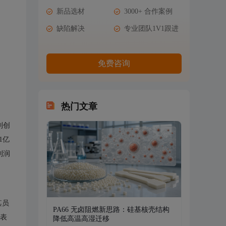
新品选材
3000+ 合作案例
缺陷解决
专业团队1V1跟进
免费咨询
热门文章
到创
1亿
利润
其员
PA66 无卤阻燃新思路：硅基核壳结构
k表
降低高温高湿迁移