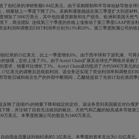
在第三季度创造了创纪录的净销售额6.84亿美元。由于采购限制和半导体短缺导致全球
失，销量较上一季度下降了2%。采购和通胀挑战在第三季度扩大到原材料
度增加了5000万美元，其中包括通货膨胀和生产损失。欧洲和美国天然气
境下，商业团队' 连续第三个季度的价格上涨推动了第三季度GAAP营业
AAP营业利润和调整后EBIT利润率分别为13%和20%。第三季度附属公司的收
售额达到创纪录的15亿美元，比上一季度增长6%。由于西半球和下游乳液、可再
放缓，定价上涨了3%。由于Acetyl Chain扩展其全球生产网络并采购
销量环比增长了3%。Acetyl Chain成功抵消了大约5000万美元的
.17亿美元的调整后息税前利润。该业务还实现了营业利润率和调整后EBI
减而导致贝城和南京生产的外部中断期间，乙酰链提前了先前计划在第四季
，这反映了连续8%的销量下降和稳定的定价。该业务受到美国最近对白俄
售额下降，并注销了目前无法收回的账目。天然气和乙酰的较高成本导致第
4600万美元。本季度附属公司的股息为3400万美元。
自由现金流量达到创纪录的5.2亿美元。本季度的资本支出为1.02亿美元