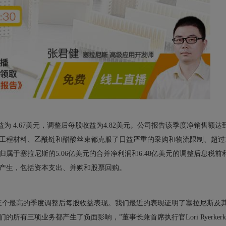
益为 4.67美元，调整后每股收益为4.82美元。公司报告该季度净销售额达
%。工程材料、乙酰链和醋酸丝束都克服了日益严重的采购和物流限制、超过
于塞拉尼斯的5.06亿美元的合并净利润和6.48亿美元的调整后息税前
产生，包括资本支出、并购和股票回购。
上三个最高的季度调整后每股收益表现。我们最近的表现证明了塞拉尼斯及
有三项业务都产生了负面影响，”董事长兼首席执行官Lori Ryerker