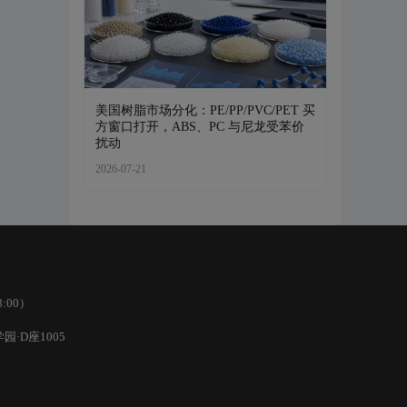
美国树脂市场分化：PE/PP/PVC/PET 买
方窗口打开，ABS、PC 与尼龙受苯价
扰动
2026-07-21
8:00）
·D座1005