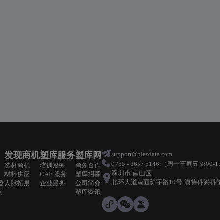
发现商机
塑库服务
塑库网
support@plasdata.com
0755 - 8657 5146 （周一至周五 9:00-1
选材商机
培训服务
商务合作
深圳市·南山区
材料供应
CAE 服务
塑库招募
北环大道南面琼宇路10号·澳特科兴科学园
器
人脉拓展
企业服务
公司简介
询
塑库资讯