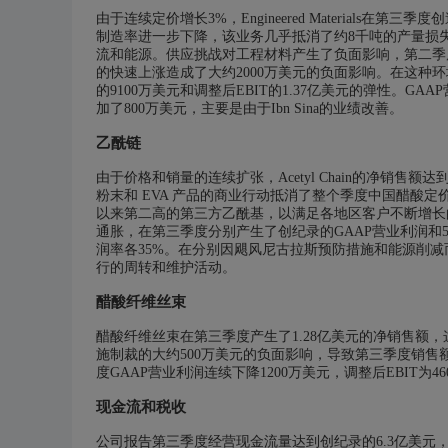
由于连续定价增长3%，Engineered Materials
制造率进一步下降，该业务几乎抵消了约8千吨的产量损
流和能源。供应挑战对工程材料产生了负面影响，第二季
的快速上涨造成了大约2000万美元的负面影响。在这种环
的9100万美元和调整后EBIT的1.37亿美元的弹性。G
加了800万美元，主要是由于Ibn Sina的业绩改善。
乙酰链
由于价格和销量的连续扩张，Acetyl Chain的净销
粉末和 EVA 产品的商业行动抵消了整个季度中国醋酸定价的
以来第二高的第三方乙酰基，以满足各地区客户不断增长的需求，
通胀，在第三季度分别产生了创纪录的GAAP营业利润和5
润率各35%。在分别因飓风尼古拉斯预防措施和能源削
行的周转和维护活动。
醋酸纤维丝束
醋酸纤维丝束在第三季度产生了1.28亿美元的净销售额
施制裁的大约500万美元的负面影响，导致第三季度销
度GAAP营业利润连续下降1200万美元，调整后EBIT为
现金流和税收
公司报告第三季度经营现金流量达到创纪录的6.3亿美元，