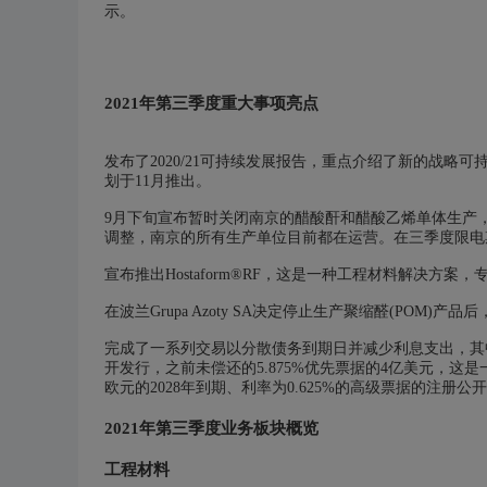
示。
2021年第三季度重大事项亮点
发布了2020/21可持续发展报告，重点介绍了新的战略
划于11月推出。
9月下旬宣布暂时关闭南京的醋酸酐和醋酸乙烯单体生产
调整，南京的所有生产单位目前都在运营。在三季度限电
宣布推出Hostaform®RF，这是一种工程材料解决
在波兰Grupa Azoty SA决定停止生产聚缩醛(POM
完成了一系列交易以分散债务到期日并减少利息支出，其中包括
开发行，之前未偿还的5.875%优先票据的4亿美元，这是一
欧元的2028年到期、利率为0.625%的高级票据的注册公
2021年第三季度业务板块概览
工程材料