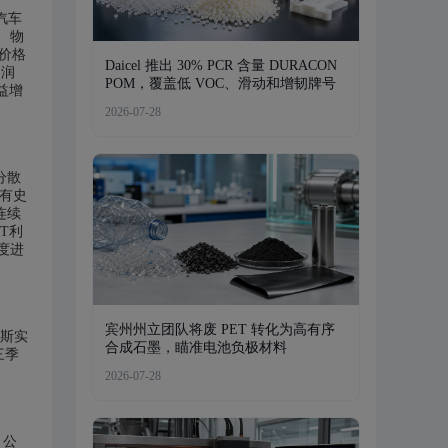
汽车
、物
价格
Daicel 推出 30% PCR 含量 DURACON
利润
POM，覆盖低 VOC、滑动和增韧牌号
益增
2026-07-28
分散
了有史
连续
T利
度进
宾州州立团队将废 PET 转化为高有序
罗斯实
合成石墨，瞄准电池负极材料
三季
2026-07-28
。公