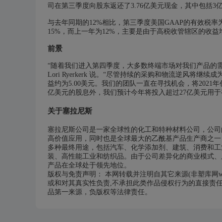
司在第三季度向股东返还了3.76亿美元现金，其中包括3
与去年同期的12%相比，第三季度美国GAAP的有效税率
15%，而上一年为12%，主要是由于高税收管辖区的收益
前景
“随着我们进入第四季度，大多数终端市场对我们产品的
Lori Ryerkerk 说。“尽管持续的采购和物流逆
益约为5.00美元。我们的团队一直在寻找机会，将2021年
亿美元的股息外，我们预计今年将投入超过27亿美元用
关于塞拉尼斯
塞拉尼斯公司是一家全球性的化工和特种材料公司，公司
高价值应用，同时也是全球最大的乙酰基产品生产商之一
多种最终用途，包括汽车、化学添加剂、建筑、消费和工
装、高性能工业和纺织品。由于公司差异化的商业模式、
产品在全球处于领先地位。
版权与免责声明： 本网转载并注明自其它来源(非塑库网www
或和对其真实性负责,不承担此类作品侵权行为的直接责
品第一来源，负版权等法律责任。