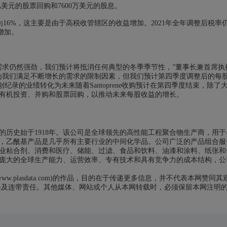
亿美元的股票回购和7600万美元的股息。
为16%，这主要是由于高税收管辖区的收益增加。2021年全年调整后税率
增加。
需求仍然强劲，我们预计将抵消任何典型的冬季季节性，”董事长兼首席执
风将继续成为我们满足不断增长的需求的限制因素，但我们预计第四季度调整后的每
创纪录的业绩转化为未来随着Santoprene收购预计在第四季度结束，除了大
于有机投资、并购和股票回购，以推动未来每股收益的增长。
的历史始于1918年。该公司是全球领先的高性能工程聚合物生产商，用于
，乙酰基产品是几乎所有主要行业的中间化学品。公司广泛的产品组合服
业粘合剂、消费和医疗、储能、过滤、食品和饮料、油漆和涂料、纸张和
庞大的全球生产能力、运营效率、专有技术和具有竞争力的成本结构，公
.plasdata.com)的作品，目的在于传递更多信息，并不代表本网赞同其
任及连带责任。其他媒体、网站或个人从本网转载时，必须保留本网注明