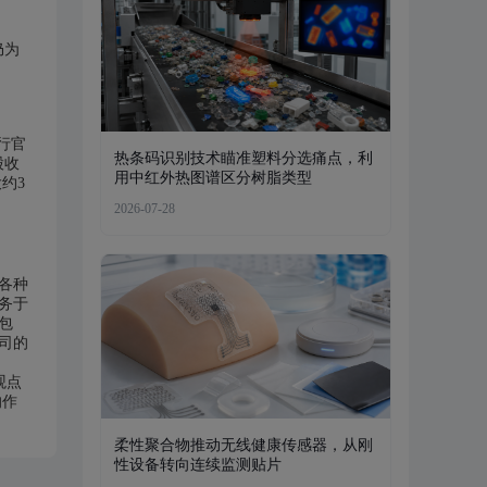
仍为
行官
热条码识别技术瞄准塑料分选痛点，利
股收
用中红外热图谱区分树脂类型
约3
2026-07-28
各种
务于
包
司的
观点
的作
柔性聚合物推动无线健康传感器，从刚
性设备转向连续监测贴片