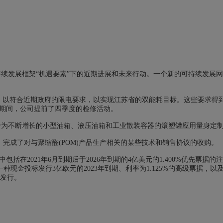
可持续发展框架“机遇要素”下的近期进展和未来行动。一个新的可持续发展
，以符合近期政府的限电要求，以实现江苏省的双能耗目标。这些要求得
期间，公司提前了四季度的检修活动。
方案，专为不断增长的小型油箱、液压油箱和工业散装容器的滚塑罐应用量身定
)产品后，完成了对与聚缩醛(POM)产品生产相关的某些技术和销售协议的收购。
在2021年6月到期后于2026年到期的4亿美元的1.400%优先票据的
种现金投标发行3亿欧元的2023年到期、利率为1.125%的高级票据，以及
开发行。