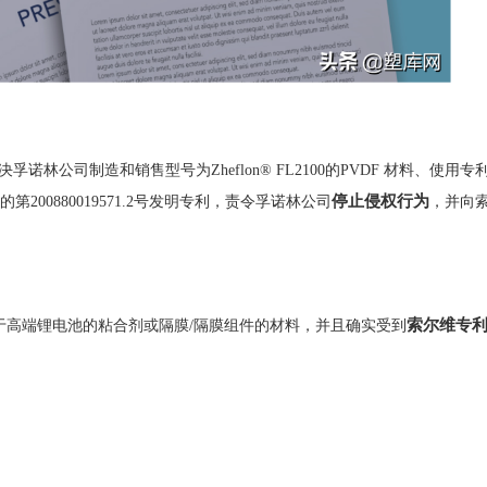
诺林公司制造和销售型号为Zheflon® FL2100的PVDF 材料、使用专
停止侵权行为
第200880019571.2号发明专利，责令孚诺林公司
，并向
索尔维专
于高端锂电池的粘合剂或隔膜/隔膜组件的材料，并且确实受到