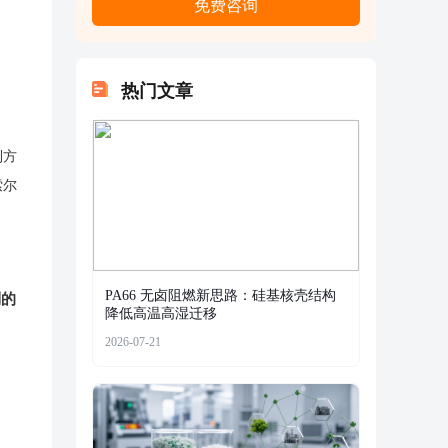
免费咨询
热门文章
利方
索尔
PA66 无卤阻燃新思路：硅基核壳结构
利的
降低高温高湿迁移
2026-07-21