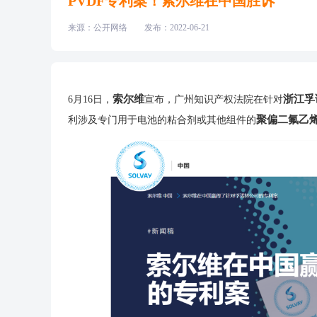
PVDF专利案！索尔维在中国胜诉
来源：公开网络
发布：2022-06-21
索尔维
浙江孚
6月16日，
宣布，广州知识产权法院在针对
聚偏二氟乙烯 
利涉及专门用于电池的粘合剂或其他组件的