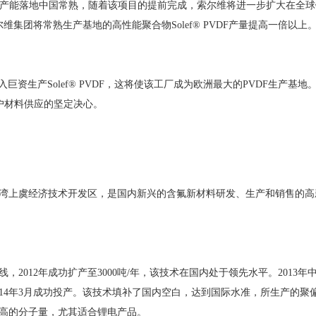
烯）产能落地中国常熟，随着该项目的提前完成，索尔维将进一步扩大在全
维集团将常熟生产基地的高性能聚合物Solef® PVDF产量提高一倍以上
巨资生产Solef® PVDF，这将使该工厂成为欧洲最大的PVDF生产基地
户材料供应的坚定决心。
杭州湾上虞经济技术开发区，是国内新兴的含氟新材料研发、生产和销售的高
，2012年成功扩产至3000吨/年，该技术在国内处于领先水平。2013年
14年3月成功投产。该技术填补了国内空白，达到国际水准，所生产的聚
高的分子量，尤其适合锂电产品。