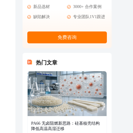
新品选材
3000+ 合作案例
缺陷解决
专业团队1V1跟进
免费咨询
热门文章
PA66 无卤阻燃新思路：硅基核壳结构
降低高温高湿迁移