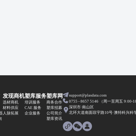
发现商机
塑库服务
塑库网
support@plasdata.com
0755 - 8657 5146 （周一至周五 9:00-1
选材商机
培训服务
商务合作
深圳市·南山区
材料供应
CAE 服务
塑库招募
北环大道南面琼宇路10号·澳特科兴科学园
器
人脉拓展
企业服务
公司简介
询
塑库资讯