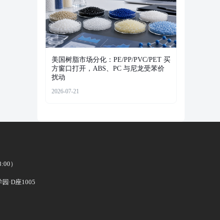
美国树脂市场分化：PE/PP/PVC/PET 买
方窗口打开，ABS、PC 与尼龙受苯价
扰动
2026-07-21
8:00）
·D座1005