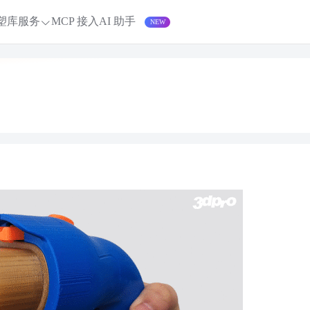
塑库服务
MCP 接入
AI 助手