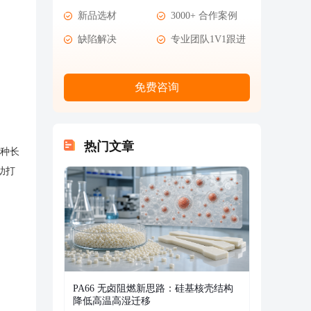
新品选材
3000+ 合作案例
缺陷解决
专业团队1V1跟进
免费咨询
热门文章
哪种长
助打
PA66 无卤阻燃新思路：硅基核壳结构
降低高温高湿迁移