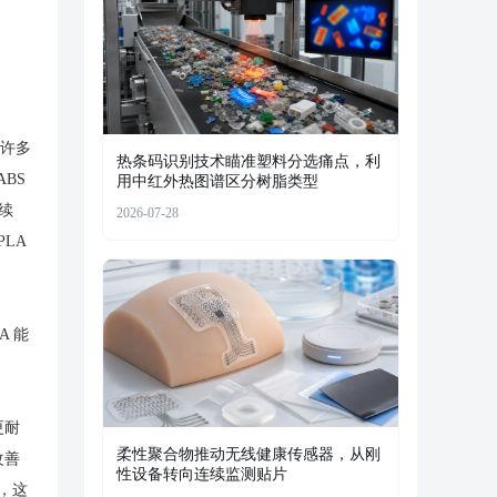
且许多
热条码识别技术瞄准塑料分选痛点，利
BS
用中红外热图谱区分树脂类型
续
2026-07-28
LA
A 能
更耐
柔性聚合物推动无线健康传感器，从刚
改善
性设备转向连续监测贴片
，这