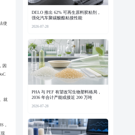
DELO 推出 62% 可再生原料胶粘剂，
强化汽车聚碳酸酯粘接性能
法使
2026-07-28
，因
oC
PHA 与 PEF 有望改写生物塑料格局，
2036 年合计产能或接近 200 万吨
C。就
2026-07-28
BS，
出现