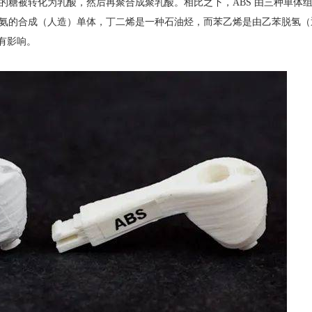
的糖被转化为乳酸，然后再聚合成聚乳酸。相比之下，ABS 由三种单体
氨的合成（人造）单体，丁二烯是一种石油烃，而苯乙烯是由乙苯脱氢（
有影响。