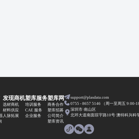
发现商机
塑库服务
塑库网
support@plasdata.com
0755 - 8657 5146 （周一至周五 9:00-1
选材商机
培训服务
商务合作
深圳市·南山区
材料供应
CAE 服务
塑库招募
北环大道南面琼宇路10号·澳特科兴科学园
器
人脉拓展
企业服务
公司简介
询
塑库资讯