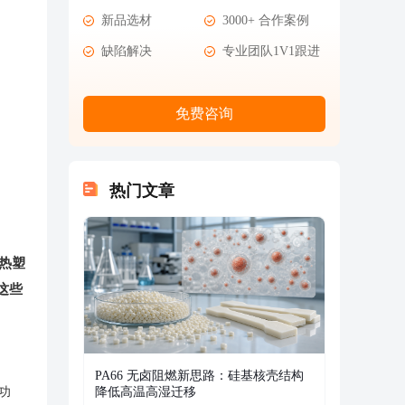
新品选材
3000+ 合作案例
缺陷解决
专业团队1V1跟进
免费咨询
热门文章
热塑
这些
PA66 无卤阻燃新思路：硅基核壳结构
功
降低高温高湿迁移