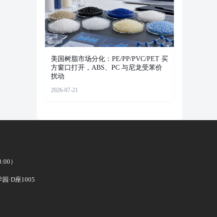
美国树脂市场分化：PE/PP/PVC/PET 买
方窗口打开，ABS、PC 与尼龙受苯价
扰动
2026-07-21
8:00）
·D座1005