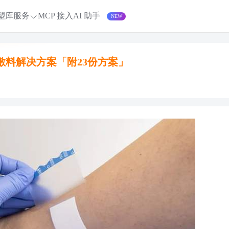
塑库服务
MCP 接入
AI 助手
敷料解决方案「附23份方案」