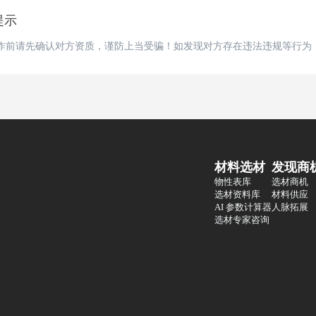
提示
作前请先确认对方资质，谨防上当受骗！如发现对方存在违法违规等行为
材料选材
发现商
物性表库
选材商机
选材资料库
材料供应
AI 参数计算器
人脉拓展
选材专家咨询